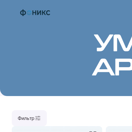
У
AP
Фильтр