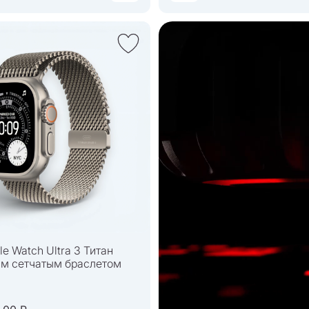
e Watch Ultra 3 Титан
м сетчатым браслетом