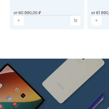
от
60 990,00 ₽
от
61 990