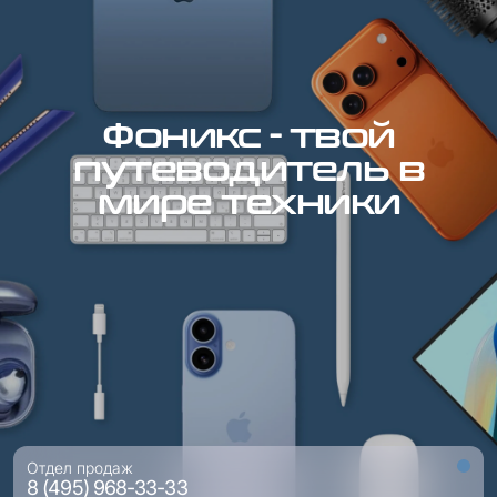
Фоникс - твой
путеводитель в
мире техники
Отдел продаж
8 (495) 968-33-33