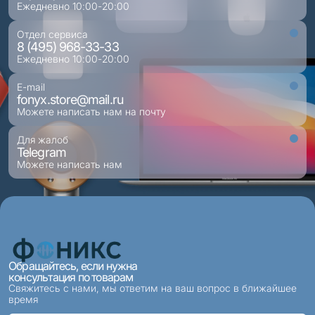
Ежедневно 10:00-20:00
Отдел сервиса
8 (495) 968-33-33
Ежедневно 10:00-20:00
E-mail
fonyx.store@mail.ru
Можете написать нам на почту
Для жалоб
Telegram
Можете написать нам
Обращайтесь, если нужна
консультация по товарам
Свяжитесь с нами, мы ответим на ваш вопрос в ближайшее
время