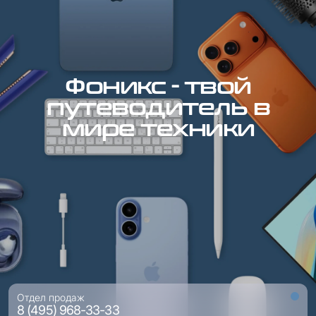
Фоникс - твой
путеводитель в
мире техники
Отдел продаж
8 (495) 968-33-33