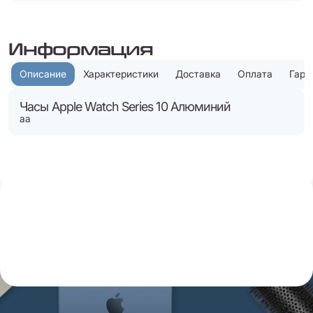
Информация
Описание
Характеристики
Доставка
Оплата
Гара
Часы Apple Watch Series 10 Алюминий
аа