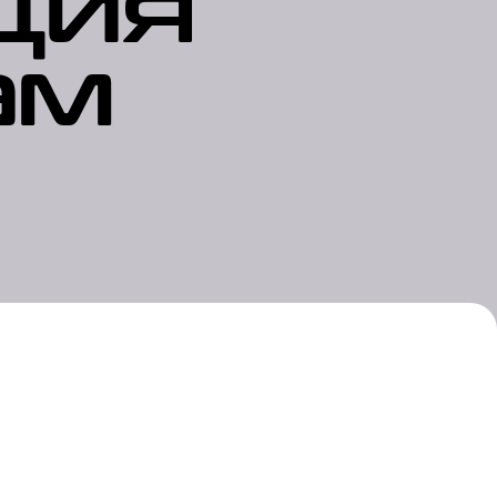
ция
ам