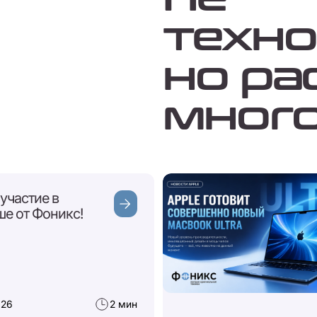
техно
но ра
мног
участие в
е от Фоникс!
026
2 мин