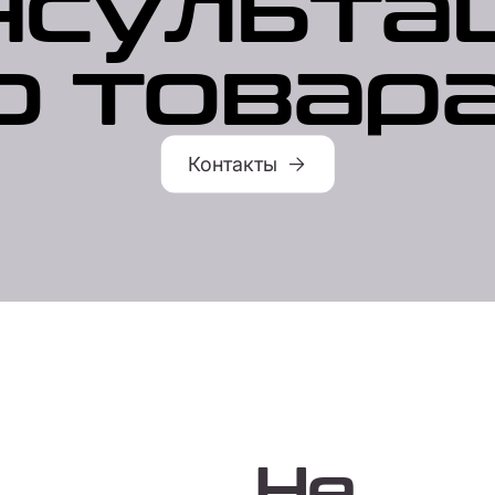
нсульта
о товар
Контакты
Не