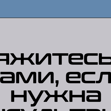
яжитесь
ами, ес
нужна