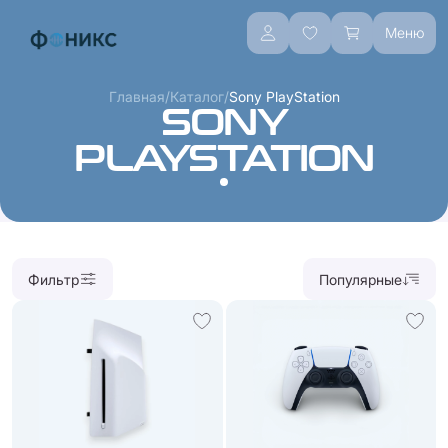
Меню
/
/
Главная
Каталог
Sony PlayStation
SONY
PLAYSTATION
Фильтр
Популярные