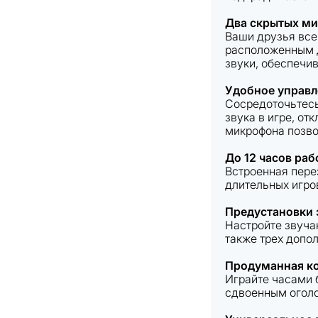
Два скрытых м
Ваши друзья все
расположенным д
звуки, обеспечи
Удобное управл
Сосредоточьтесь
звука в игре, о
микрофона позво
До 12 часов раб
Встроенная пере
длительных игро
Предустановки 
Настройте звуча
также трех допо
Продуманная ко
Играйте часами 
сдвоенным оголо