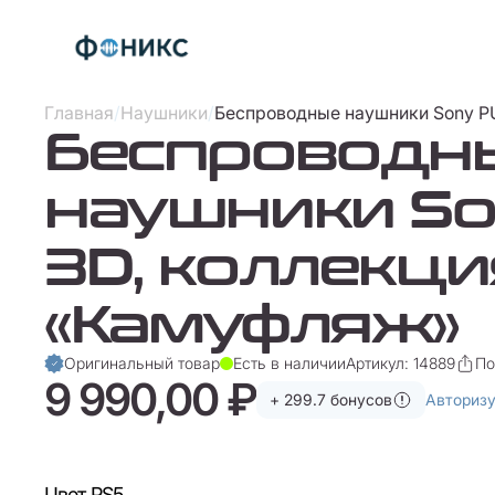
Главная
/
Наушники
/
Беспроводные наушники Sony P
Беспроводн
наушники So
3D, коллекци
«Камуфляж»
Оригинальный товар
Есть в наличии
Артикул: 14889
По
9 990,00 ₽
+ 299.7 бонусов
Авториз
Цвет PS5