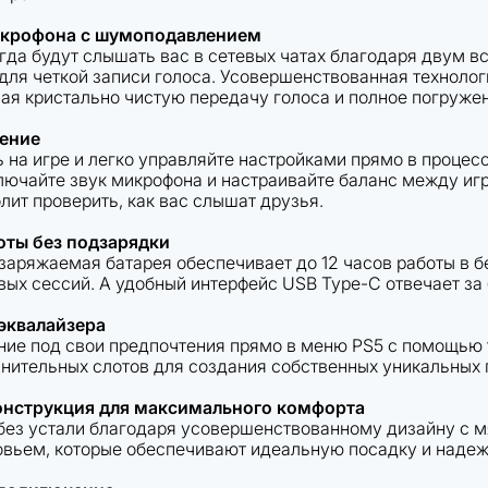
икрофона с шумоподавлением
гда будут слышать вас в сетевых чатах благодаря двум 
ля четкой записи голоса. Усовершенствованная технол
вая кристально чистую передачу голоса и полное погружен
ение
 на игре и легко управляйте настройками прямо в процес
тключайте звук микрофона и настраивайте баланс между иг
лит проверить, как вас слышат друзья.
оты без подзарядки
заряжаемая батарея обеспечивает до 12 часов работы в б
вых сессий. А удобный интерфейс USB Type-C отвечает за
эквалайзера
ние под свои предпочтения прямо в меню PS5 с помощью 
лнительных слотов для создания собственных уникальных 
нструкция для максимального комфорта
без устали благодаря усовершенствованному дизайну с
вьем, которые обеспечивают идеальную посадку и надеж