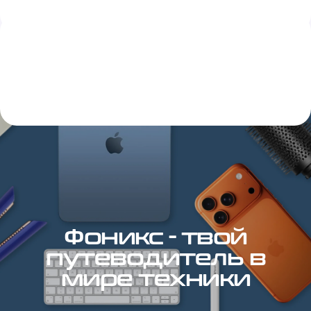
Фоникс - твой
путеводитель в
мире техники