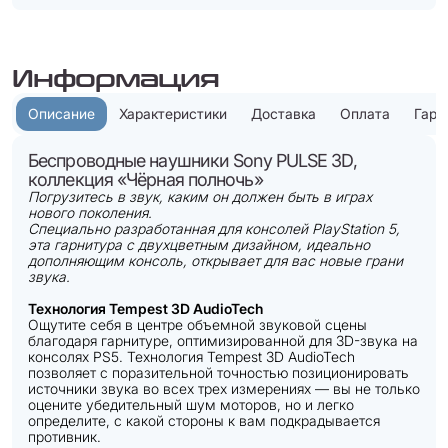
Информация
Описание
Характеристики
Доставка
Оплата
Гара
Беспроводные наушники Sony PULSE 3D,
коллекция «Чёрная полночь»
Погрузитесь в звук, каким он должен быть в играх
нового поколения.
Специально разработанная для консолей PlayStation 5,
эта гарнитура с двухцветным дизайном, идеально
дополняющим консоль, открывает для вас новые грани
звука.
Технология Tempest 3D AudioTech
Ощутите себя в центре объемной звуковой сцены
благодаря гарнитуре, оптимизированной для 3D-звука на
консолях PS5. Технология Tempest 3D AudioTech
позволяет с поразительной точностью позиционировать
источники звука во всех трех измерениях — вы не только
оцените убедительный шум моторов, но и легко
определите, с какой стороны к вам подкрадывается
противник.