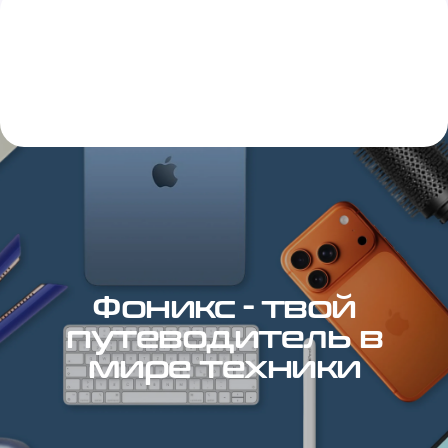
Фоникс - твой
путеводитель в
мире техники