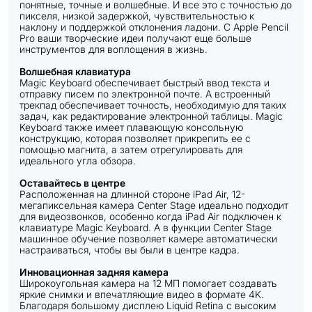
понятные, точные и волшебные. И все это с точностью до
пикселя, низкой задержкой, чувствительностью к
наклону и поддержкой отклонения ладони. С Apple Pencil
Pro ваши творческие идеи получают еще больше
инструментов для воплощения в жизнь.
Волшебная клавиатура
Magic Keyboard обеспечивает быстрый ввод текста и
отправку писем по электронной почте. А встроенный
трекпад обеспечивает точность, необходимую для таких
задач, как редактирование электронной таблицы. Magic
Keyboard также имеет плавающую консольную
конструкцию, которая позволяет прикрепить ее с
помощью магнита, а затем отрегулировать для
идеального угла обзора.
Оставайтесь в центре
Расположенная на длинной стороне iPad Air, 12-
мегапиксельная камера Center Stage идеально подходит
для видеозвонков, особенно когда iPad Air подключен к
клавиатуре Magic Keyboard. А в функции Center Stage
машинное обучение позволяет камере автоматически
настраиваться, чтобы вы были в центре кадра.
Инновационная задняя камера
Широкоугольная камера на 12 МП помогает создавать
яркие снимки и впечатляющие видео в формате 4K.
Благодаря большому дисплею Liquid Retina с высоким