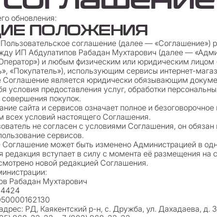
го обновления:
БЩИЕ ПОЛОЖЕНИЯ
е Пользовательское соглашение (далее — «Соглашение») 
жду ИП Абдулатипов Рабадан Мухтарович (далее — «Адми
«Оператор») и любым физическим или юридическим лицом
», «Покупатель»), использующим сервисы интернет-магаз
ее Соглашение является юридически обязывающим докуме
бя условия предоставления услуг, обработки персональны
 совершения покупок.
вание сайта и сервисов означает полное и безоговорочное
м всех условий настоящего Соглашения.
ьзователь не согласен с условиями Соглашения, он обяза
пользование сервисов.
е Соглашение может быть изменено Администрацией в од
я редакция вступает в силу с момента её размещения на с
смотрено новой редакцией Соглашения.
министрации:
ов Рабадан Мухтарович
14424
050000162130
дрес: РД, Каякентский р-н, с. Дружба, ул. Дахадаева, д. 