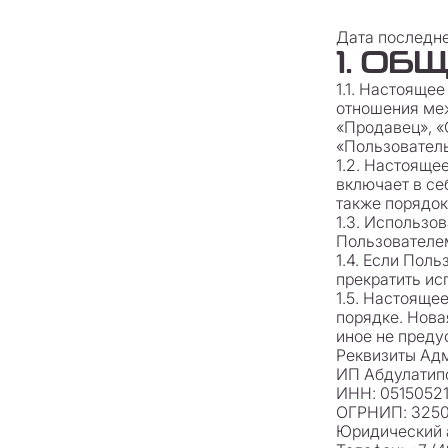
Дата последне
1. О
1.1. Настояще
отношения ме
«Продавец», 
«Пользователь
1.2. Настоящ
включает в се
также порядок
1.3. Использо
Пользователе
1.4. Если Пол
прекратить ис
1.5. Настояще
порядке. Нова
иное не преду
Реквизиты Ад
ИП Абдулатип
ИНН: 0515052
ОГРНИП: 325
Юридический а