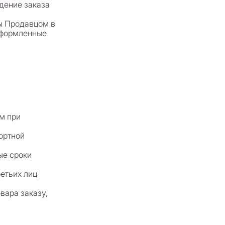
дение заказа
ны Продавцом в
оформленные
м при
ортной
ые сроки
ретьих лиц
вара заказу,