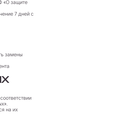
РФ «О защите
чение 7 дней с
ть замены
ента
ЫХ
 соответствии
х».
я на их