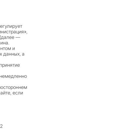
регулирует
нистрация»,
 (далее —
ина.
нтом и
х данных, а
 принятие
н немедленно
ностороннем
айте, если
32