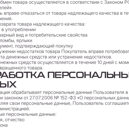
и обмен товара осуществляется в соответствии с Законом 
елей».
ль вправе отказаться от товара надлежащего качества в те
чения.
возврата товара надлежащего качества:
л в употреблении
варный вид и потребительские свойства
ломбы, ярлыки
кумент, подтверждающий покупку
ружении недостатков товара Покупатель вправе потребова
ата денежных средств или устранения недостатков.
денежных средств осуществляется в течение 10 дней с мом
вращенного товара.
БРАБОТКА ПЕРСОНАЛЬН
ЫХ
рация обрабатывает персональные данные Пользователя в
 законом от 27.07.2006 № 152-ФЗ «О персональных данны
вляя свои персональные данные, Пользователь соглашаетс
министрацией.
ые персональные данные:
я, отчество
фона