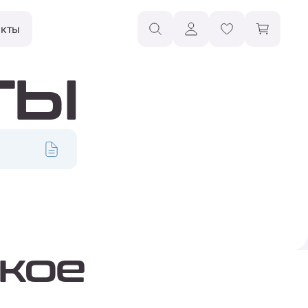
акты
ТЫ
кое