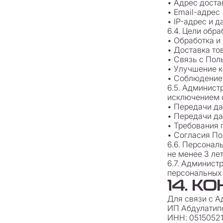
• Адрес доста
• Email-адрес
• IP-адрес и 
6.4. Цели обр
• Обработка и
• Доставка то
• Связь с Пол
• Улучшение 
• Соблюдение
6.5. Админист
исключением 
• Передачи да
• Передачи д
• Требования 
• Согласия По
6.6. Персонал
не менее 3 ле
6.7. Админист
персональных 
14. 
Для связи с А
ИП Абдулатип
ИНН: 0515052