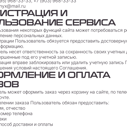
495) 968-33-33, +7 (903) 968-33-33
onyx@mail.ru
ГИСТРАЦИЯ И
ЛЬЗОВАНИЕ СЕРВИСА
льзования некоторых функций сайта может потребоваться 
ление персональных данных.
страции Пользователь обязуется предоставить достоверну
нформацию.
тель несет ответственность за сохранность своих учетных 
ершенные под его учетной записью.
рация вправе заблокировать или удалить учетную запись
шения условий настоящего Соглашения.
ФОРМЛЕНИЕ И ОПЛАТА
ЗОВ
тель может оформить заказ через корзину на сайте, по тел
очте.
млении заказа Пользователь обязан предоставить:
я, отчество
номер телефона
вки
особ доставки и оплаты