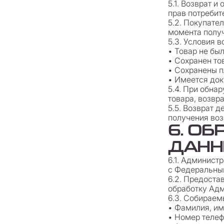
5.1. Возврат 
прав потребит
5.2. Покупате
момента полу
5.3. Условия 
• Товар не бы
• Сохранен то
• Сохранены п
• Имеется до
5.4. При обна
товара, возвр
5.5. Возврат 
получения воз
6. О
ДАНН
6.1. Админист
с Федеральным
6.2. Предоста
обработку Ад
6.3. Собираем
• Фамилия, им
• Номер теле