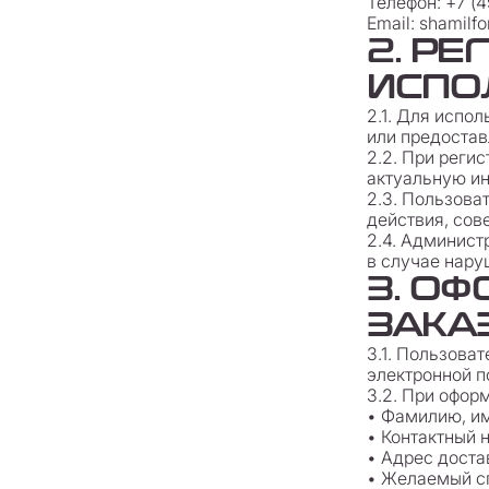
Телефон: +7 (
Email: shamilf
2. РЕ
ИСПО
2.1. Для испо
или предостав
2.2. При реги
актуальную и
2.3. Пользова
действия, сов
2.4. Админист
в случае нару
3. О
ЗАКА
3.1. Пользова
электронной п
3.2. При офор
• Фамилию, им
• Контактный 
• Адрес доста
• Желаемый сп