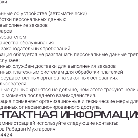
вки
данные об устройстве (автоматически)
аботки персональных данных:
 выполнение заказов
варов
ьзователем
качества обслуживания
 законодательных требований
рация обязуется не разглашать персональные данные трет
случаев:
нных службам доставки для выполнения заказов
анных платежным системам для обработки платежей
государственных органов на законных основаниях
льзователя
ьные данные хранятся не дольше, чем этого требуют цели 
т с момента последнего взаимодействия.
рация применяет организационные и технические меры дл
данных от несанкционированного доступа.
КОНТАКТНАЯ ИНФОРМАЦИ
дминистрацией используйте следующие контакты:
ов Рабадан Мухтарович
14424