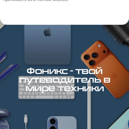
Фоникс - твой
путеводитель в
мире техники