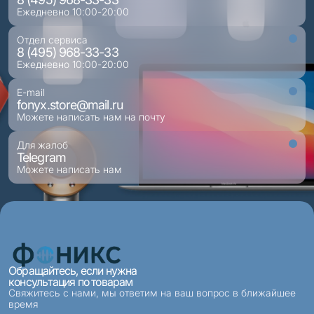
Ежедневно 10:00-20:00
Отдел сервиса
8 (495) 968-33-33
Ежедневно 10:00-20:00
E-mail
fonyx.store@mail.ru
Можете написать нам на почту
Для жалоб
Telegram
Можете написать нам
Обращайтесь, если нужна
консультация по товарам
Свяжитесь с нами, мы ответим на ваш вопрос в ближайшее
время