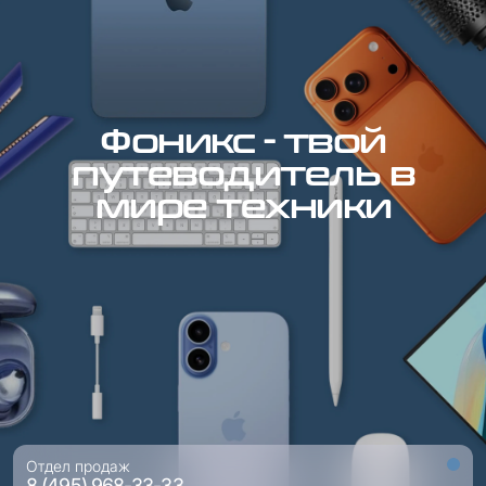
Фоникс - твой
путеводитель в
мире техники
Отдел продаж
8 (495) 968-33-33