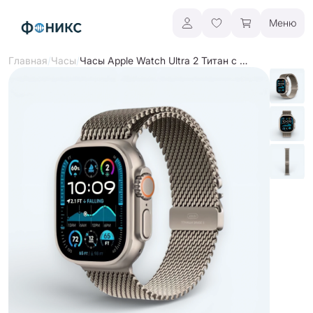
Меню
/
/
Часы Apple Watch Ultra 2 Титан c миланским сетчатым браслетом
Главная
Часы