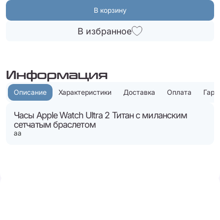
В корзину
В избранное
Информация
Описание
Характеристики
Доставка
Оплата
Гара
Часы Apple Watch Ultra 2 Титан c миланским
сетчатым браслетом
аа