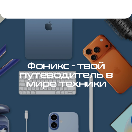
Фоникс - твой
путеводитель в
мире техники