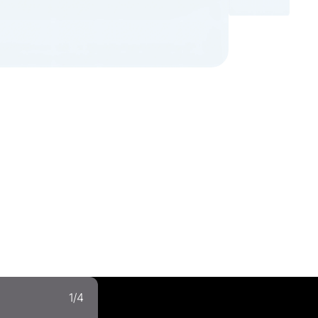
1
/
4