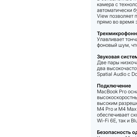
камера с технол
автоматически бу
View позволяет 
прямо во время 
Трехмикрофонны
Улавливает тонч
фоновый шум, что
Звуковая систе
Две пары низкоч
два высокочасто
Spatial Audio с 
Подключение
MacBook Pro ос
высокоскоростны
высоким разреше
M4 Pro и M4 Max 
обеспечивает ск
Wi-Fi 6E, так и Bl
Безопасность 