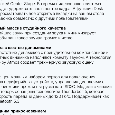
огией Center Stage. Во время видеозвонков система
дет удерживать вас в центре кадра. А функция Desk
просматривать все открытые вкладки на вашем столе
звонка совместно с другими пользователями.
й массив студийного качества
айшие звуки при создании звука и минимизирует
бы ваш голос звучал громко и четко.
ма с шестью динамиками
астотных динамиков с принудительной компенсацией и
тных динамика наполняют комнату звуком. А технология
Dolby Atmos создает трехмерную звуковую сцену.
нащен мощным набором портов для подключения
х периферийных устройств, управления дисплеями с
нием или прямая выгрузка карт SDXC. Модели с чипами
теперь оснащены технологией Thunderbolt 5, которая
орость передачи данных до 120 Гб/с. Поддерживает как
uetooth 5.3.
одним прикосновением