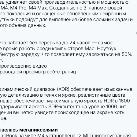
вь удивляет своей производительностью и мощностью
 М4, М4 Pro, M4 Max. Созданные по 3-нанометровой
ого поколения и оснащенные обновленным нейронным
утбуки подойдут для выполнения более сложных задач и
ого объема данных.
ro работает без перерыва до 24 часов — самое
 время работы среди компьютеров Mac. Ноутбук
быструю зарядку, что позволяет ему заряжаться на 50%
т.
произведение видео
проводной просмотр веб-страниц
инамический диапазон (XDR) обеспечивает изысканные
ую детализацию в тенях и яркие, реалистичные цвета.
аньше обеспечивает максимальную яркость HDR в 1600
оддерживает яркость SDR-контента на уровне 1000 нит.
ении вы четко увидите происходящее на экране хоть
ице.
авелась м
егапикселями
acBook на чипе М4 установлена 12 МП широкоугольная