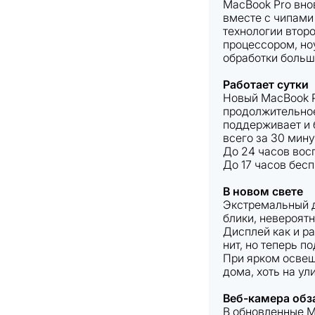
MacBook Pro вно
вместе с чипами
технологии втор
процессором, но
обработки больш
Работает сутки
Новый MacBook P
продолжительное
поддерживает и 
всего за 30 мину
До 24 часов вос
До 17 часов бес
В новом свете
Экстремальный д
блики, невероятн
Дисплей как и р
нит, но теперь п
При ярком освещ
дома, хоть на ул
Веб-камера обз
В обновленные M