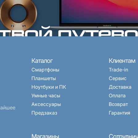
 твой путев
мире техник
рвиса
E-mail
) 968-33-33
fonyx.store@mail.ru
Каталог
Клиентам
 10:00-20:00
Можете написать нам на по
Смартфоны
Trade-in
Планшеты
Сервис
Ноутбуки и ПК
Доставка
Умные часы
Оплата
Аксессуары
Возврат
жайшее
Предзаказ
Гарантия
Магазины
Сотруднич