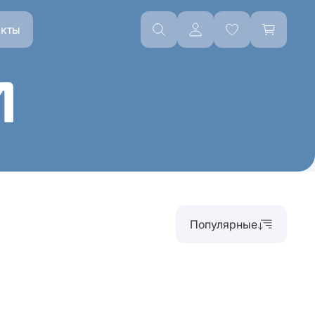
акты
И
Популярные