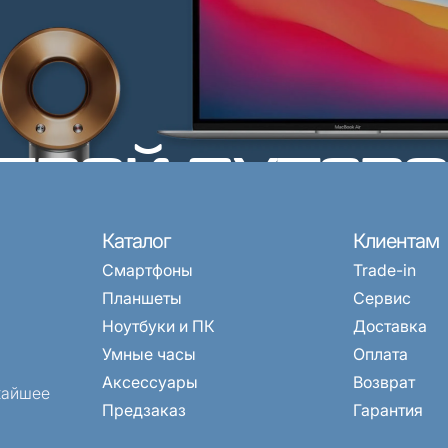
 твой путев
мире техник
рвиса
E-mail
Каталог
Клиентам
) 968-33-33
fonyx.store@mail.ru
Смартфоны
Trade-in
 10:00-20:00
Можете написать нам на по
Планшеты
Сервис
Ноутбуки и ПК
Доставка
Умные часы
Оплата
Аксессуары
Возврат
жайшее
Предзаказ
Гарантия