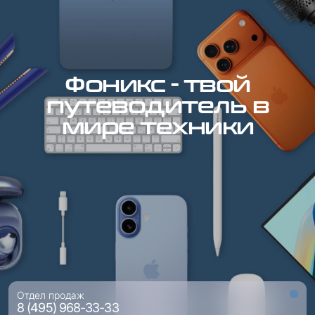
Фоникс - твой
путеводитель в
мире техники
Отдел продаж
8 (495) 968-33-33