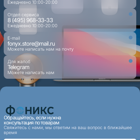
Ежедневно 10:00-20:00
Отдел сервиса
8 (495) 968-33-33
Ежедневно 10:00-20:00
E-mail
fonyx.store@mail.ru
Можете написать нам на почту
Для жалоб
Telegram
Можете написать нам
Обращайтесь, если нужна
консультация по товарам
Свяжитесь с нами, мы ответим на ваш вопрос в ближайшее
время