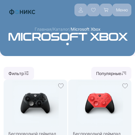
Меню
/
/
Главная
Каталог
Microsoft Xbox
MICROSOFT XBOX
Фильтр
Популярные
Беспроводной геймпад
Беспроводной геймпад