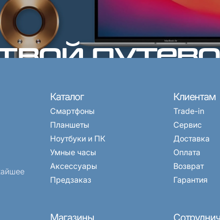
 твой путев
мире техник
рвиса
E-mail
) 968-33-33
fonyx.store@mail.ru
Каталог
Клиентам
 10:00-20:00
Можете написать нам на по
Смартфоны
Trade-in
Планшеты
Сервис
Ноутбуки и ПК
Доставка
Умные часы
Оплата
Аксессуары
Возврат
жайшее
Предзаказ
Гарантия
Магазины
Сотруднич