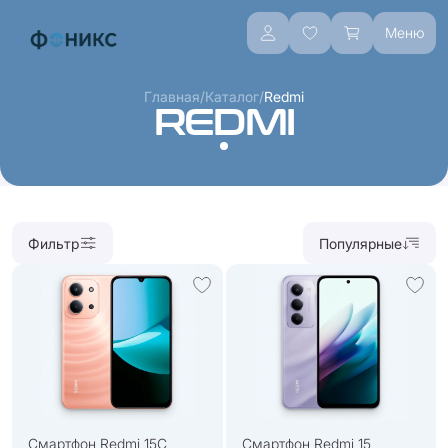
Меню
/
/
Главная
Каталог
Redmi
REDMI
Фильтр
Популярные
Смартфон Redmi 15C
Смартфон Redmi 15