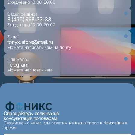
Ежедневно 10:00-20:00
Отдел сервиса
8 (495) 968-33-33
Ежедневно 10:00-20:00
E-mail
fonyx.store@mail.ru
Можете написать нам на почту
Для жалоб
Telegram
Можете написать нам
Обращайтесь, если нужна
консультация по товарам
Свяжитесь с нами, мы ответим на ваш вопрос в ближайшее
время