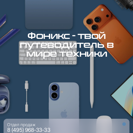
Фоникс - твой
путеводитель в
мире техники
Отдел продаж
8 (495) 968-33-33