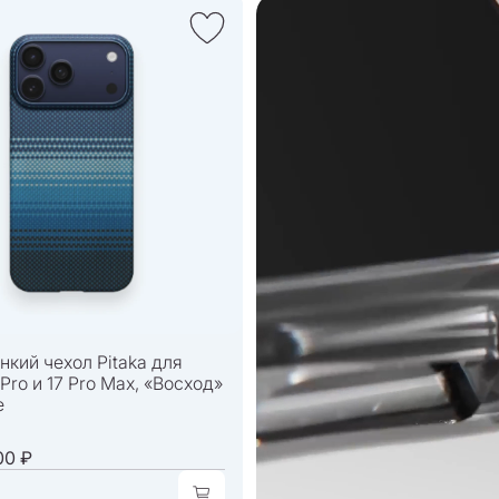
нкий чехол Pitaka для
 Pro и 17 Pro Max, «Восход»
e
00 ₽