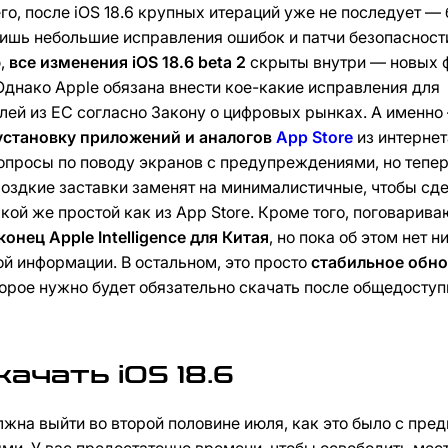
го, после iOS 18.6 крупных итераций уже не последует — 
ишь небольшие исправления ошибок и патчи безопасности
,
все изменения iOS 18.6 beta 2
скрыты внутри — новых 
 Однако Apple обязана внести кое-какие исправления для
лей из ЕС согласно Закону о цифровых рынках. А именно
установку приложений и аналогов
App Store
из интернет
опросы по поводу экранов с предупреждениями, но тепер
моздкие заставки заменят на минималистичные, чтобы сд
акой же простой как из App Store. Кроме того, поговарива
конец Apple Intelligence для Китая
, но пока об этом нет н
й информации. В остальном, это просто
стабильное обно
торое нужно будет обязательно скачать после общедоступ
качать iOS 18.6
олжна выйти во второй половине июля, как это было с пр
ми. У вас предостаточно времени, чтобы освободить мест