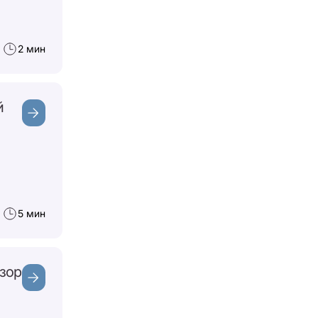
2 мин
й
5 мин
бзор