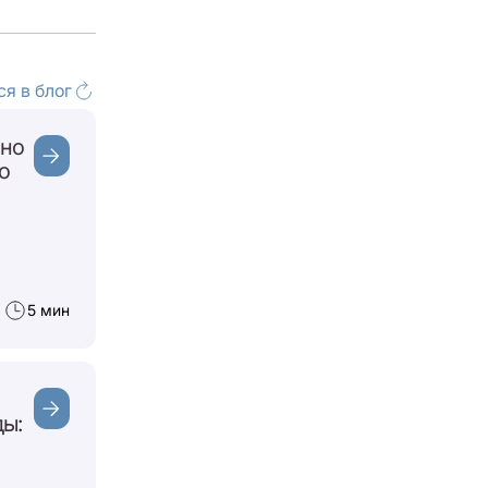
я в блог
нно
о
5 мин
ы: