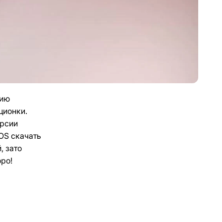
сию
ционки.
ерсии
OS скачать
, зато
оро!