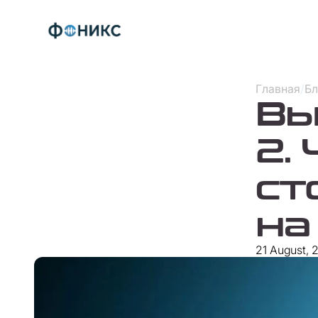
Главная
/
Бл
Вы
2.
ст
на
21 August, 