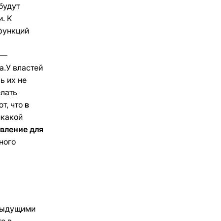
будут
. К
функций
 —
а.У властей
ь их не
елать
ют, что
в
икакой
вление для
ного
едыдущими
о в