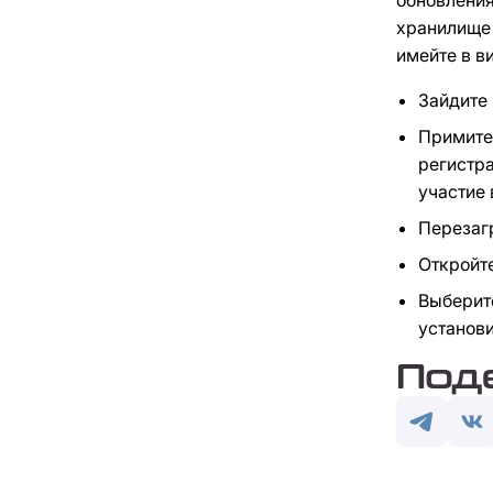
хранилище 
имейте в в
Зайдите
Примите 
регистра
участие 
Перезаг
Откройте
Выберите
установ
Под