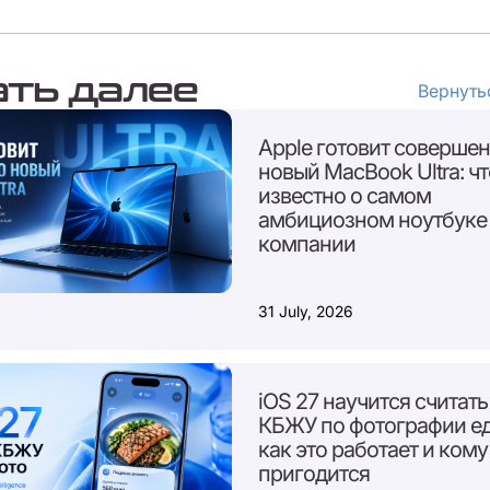
ать далее
Вернутьс
Apple готовит соверше
новый MacBook Ultra: чт
известно о самом
амбициозном ноутбуке
компании
31 July, 2026
iOS 27 научится считать
КБЖУ по фотографии ед
как это работает и кому
пригодится