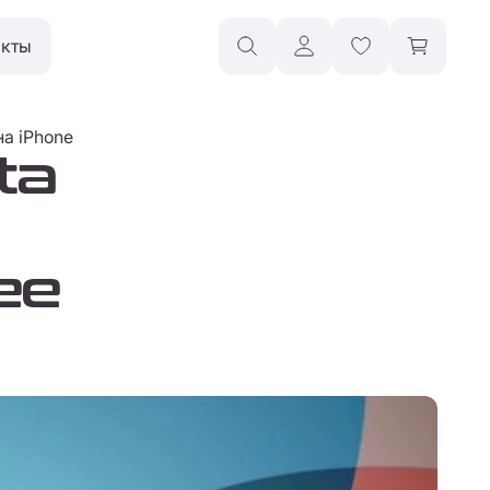
акты
на iPhone
ta
ее