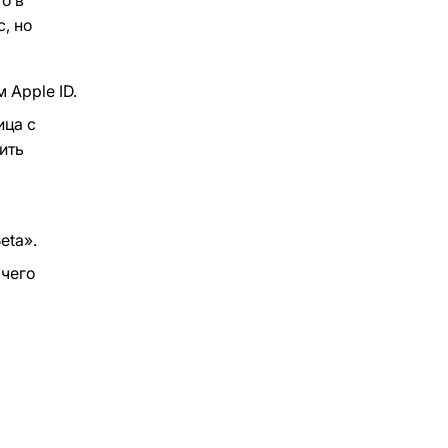
, но
 Apple ID.
ица с
ить
eta».
 чего