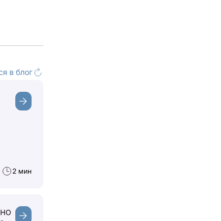
я в блог
2 мин
нно