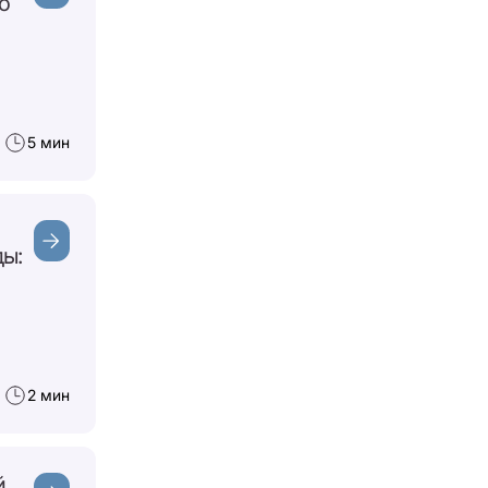
о
5 мин
ы:
2 мин
й