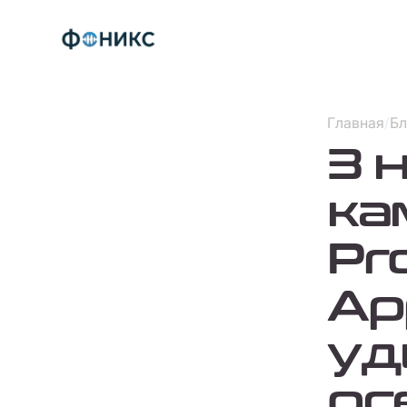
Главная
/
Бл
3 
ка
Pr
Ap
уд
ос