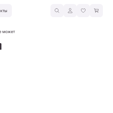
акты
le может
и