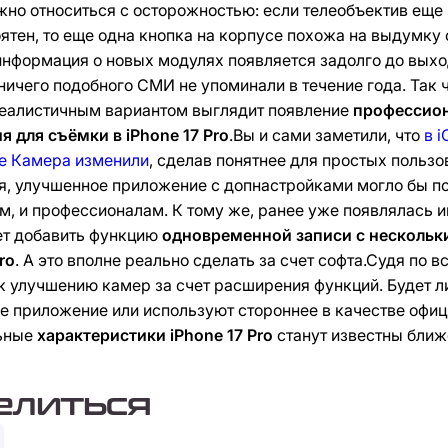
но относиться с осторожностью: если телеобъектив еще
ятен, то еще одна кнопка на корпусе похожа на выдумку 
информация о новых модулях появляется задолго до выхо
 ничего подобного СМИ не упоминали в течение года. Так ч
реалистичным вариантом выглядит появление
профессио
 для съёмки в iPhone 17 Pro
.Вы и сами заметили, что
в i
е Камера изменили
, сделав понятнее для простых пользо
я, улучшенное приложение с допнастройками могло бы п
м, и профессионалам. К тому же, ранее уже появлялась и
ет добавить функцию
одновременной записи с нескольк
ro
. А это вполне реально сделать за счет софта.Судя по в
к улучшению камер за счет расширения функций. Будет л
е приложение или используют стороннее в качестве офи
ьные
характеристики iPhone 17 Pro
станут известны ближ
елиться