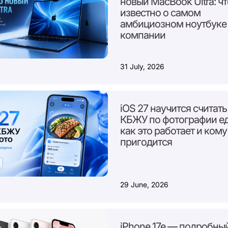
новый MacBook Ultra: чт
известно о самом
амбициозном ноутбуке
компании
31 July, 2026
iOS 27 научится считать
КБЖУ по фотографии ед
как это работает и кому
пригодится
29 June, 2026
iPhone 17e — подробны