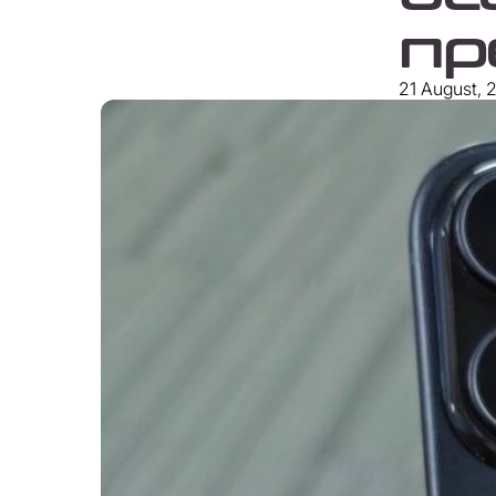
пр
21 August, 