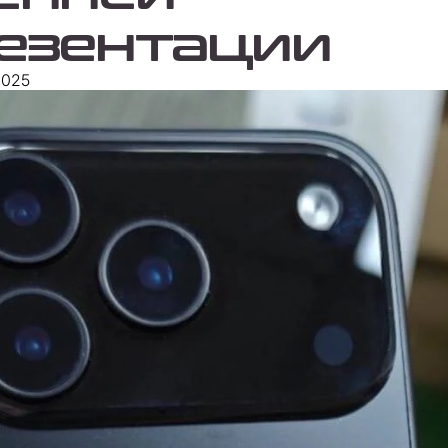
езентации
2025