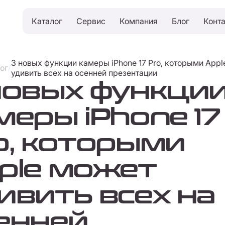
Каталог
Сервис
Компания
Блог
Конт
3 новых функции камеры iPhone 17 Pro, которыми App
ог
/
удивить всех на осенней презентации
новых функци
меры iPhone 17
o, которыми
ple может
ивить всех на
енней