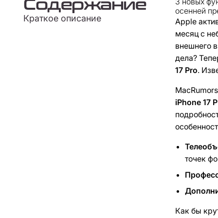
Содержание
3 новых фу
осенней пр
Краткое описание
Apple акти
месяц с не
внешнего в
дела? Тепе
17 Pro
. Из
MacRumors
iPhone 17 P
подробност
особенност
Телеобъ
точек фо
Професс
Дополни
Как бы кру