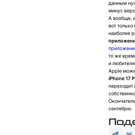
данным нуж
минус веро
А вообще, 
вот только
наиболее 
приложения
приложени
то же врем
и любителя
Apple мож
iPhone 17 P
переходит 
собственно
Окончател
сентябрю.
Под