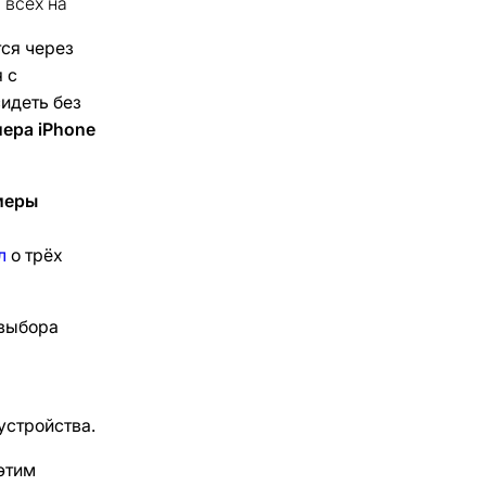
 всех на
тся через
 с
идеть без
ера iPhone
меры
а
л
о трёх
выбора
устройства.
 этим