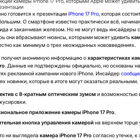
нкции камеры iPhone 17 Pro, которыми Apple может удивить
езентации
вно готовится к презентации
iPhone 17 Pro
, которая состои
большим. О смартфоне известно практически всё, начиная
ида и заканчивая железом. Но не могут ведь инсайдеры с
рь они вбрасывают нюансы, которыми может удивить
кам
вестно как минимум о трех неожиданных нововведениях.
 получил анонимную информацию о
характеристиках ка
ro
. Данные не подтверждены официально, но основаны н
ях рекламной кампании нового iPhone. Инсайдер
сообщи
ях новинки, которые в итоге могут оказаться реальными.
ектив с 8-кратным оптическим зумом
и возможностью 
кусировки.
иональное приложение камеры iPhone 17 Pro
.
тельная кнопка управления камерой
на верхнем торце 
то ни выглядела
камера iPhone 17 Pro
согласно утечке, к