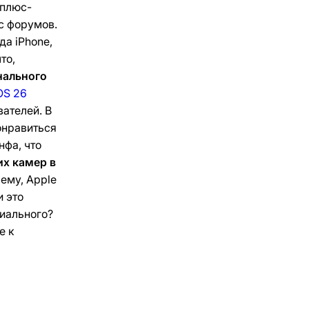
 плюс-
с форумов.
да iPhone,
то,
нального
OS 26
вателей. В
онравиться
нфа, что
их камер в
сему, Apple
и это
циального?
е к