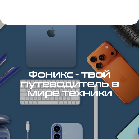
Фоникс - твой
путеводитель в
мире техники