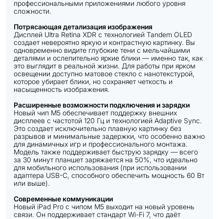
профессиональными приложениями любого уровня
сложности.
Потрясающая детализация изображения
Дисплей Ultra Retina XDR с технологией Tandem OLED
создает невероятно яркую и контрастную картинку. Вы
одновременно видите глубокие тени с мельчайшими
деталями и ослепительно яркие блики — именно так, как
это выглядит в реальной жизни. Для работы при ярком
освещении доступно матовое стекло с нанотекстурой,
которое убирает блики, но сохраняет четкость и
насыщенность изображения.
Расширенные возможности подключения и зарядки
Новый чип M5 обеспечивает поддержку внешних
дисплеев с частотой 120 Гц и технологией Adaptive Sync.
Это создает исключительно плавную картинку без
разрывов и минимальные задержки, что особенно важно
для динамичных игр и профессионального монтажа.
Модель также поддерживает быструю зарядку — всего
за 30 минут планшет заряжается на 50%, что идеально
для мобильного использования (при использовании
адаптера USB-C, способного обеспечить мощность 60 Вт
или выше).
Современные коммуникации
Новый iPad Pro с чипом M5 выходит на новый уровень
связи. Он поддерживает стандарт Wi-Fi 7, что даёт