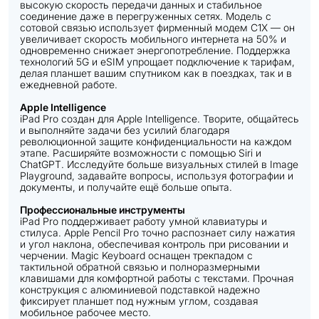
высокую скорость передачи данных и стабильное
соединение даже в перегруженных сетях. Модель с
сотовой связью использует фирменный модем C1X — он
увеличивает скорость мобильного интернета на 50% и
одновременно снижает энергопотребление. Поддержка
технологий 5G и eSIM упрощает подключение к тарифам,
делая планшет вашим спутником как в поездках, так и в
ежедневной работе.
Apple Intelligence
iPad Pro создан для Apple Intelligence. Творите, общайтесь
и выполняйте задачи без усилий благодаря
революционной защите конфиденциальности на каждом
этапе. Расширяйте возможности с помощью Siri и
ChatGPT. Исследуйте больше визуальных стилей в Image
Playground, задавайте вопросы, используя фотографии и
документы, и получайте ещё больше опыта.
Профессиональные инструменты
iPad Pro поддерживает работу умной клавиатуры и
стилуса. Apple Pencil Pro точно распознает силу нажатия
и угол наклона, обеспечивая контроль при рисовании и
черчении. Magic Keyboard оснащен трекпадом с
тактильной обратной связью и полноразмерными
клавишами для комфортной работы с текстами. Прочная
конструкция с алюминиевой подставкой надежно
фиксирует планшет под нужным углом, создавая
мобильное рабочее место.