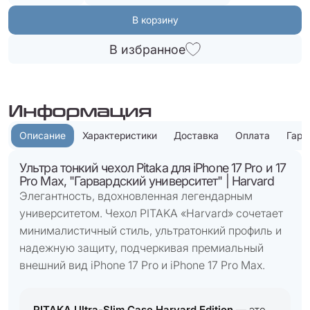
В корзину
В избранное
Информация
Описание
Характеристики
Доставка
Оплата
Гара
Ультра тонкий чехол Pitaka для iPhone 17 Pro и 17
Pro Max, "Гарвардский университет" | Harvard
Элегантность, вдохновленная легендарным
университетом. Чехол PITAKA «Harvard» сочетает
минималистичный стиль, ультратонкий профиль и
надежную защиту, подчеркивая премиальный
внешний вид iPhone 17 Pro и iPhone 17 Pro Max.
PITAKA Ultra-Slim Case Harvard Edition
— это