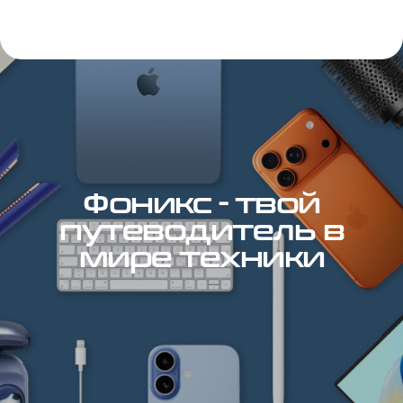
Фоникс - твой
путеводитель в
мире техники