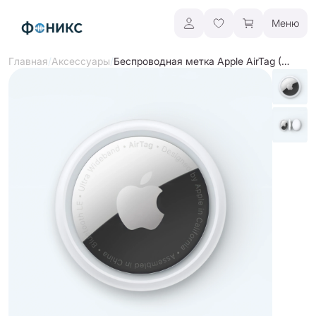
Меню
/
/
Беспроводная метка Apple AirTag (2-го поколения)
Главная
Аксессуары