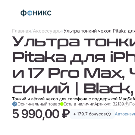
Главная
/
Аксессуары
/
Ультра тонкий чехол Pitaka для 
Ультра тонк
Pitaka для iP
и 17 Pro Max,
синий | Black,
Тонкий и лёгкий чехол для телефона с поддержкой MagSaf
Оригинальный товар
Есть в наличии
Артикул: 32139
По
5 990,00 ₽
+ 179.7 бонусов
Авторизу