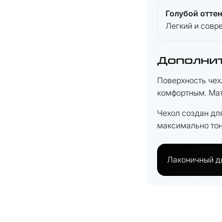
Голубой отте
Легкий и совр
Дополни
Поверхность чех
комфортным. Мат
Чехол создан для
максимально тон
Лаконичный ди