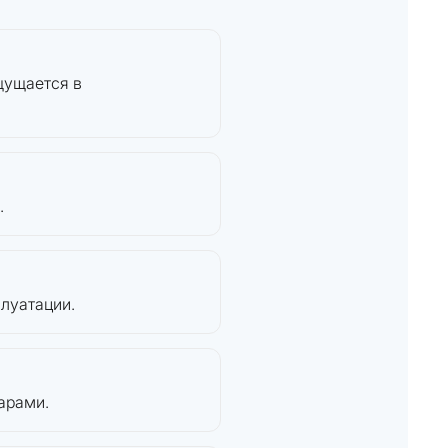
ощущается в
.
плуатации.
арами.