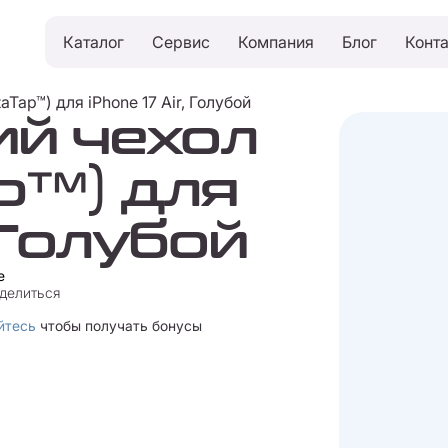
Каталог
Сервис
Компания
Блог
Конт
aTap™) для iPhone 17 Air, Голубой
ий чехол
ap™) для
, Голубой
e
делиться
йтесь
чтобы получать бонусы