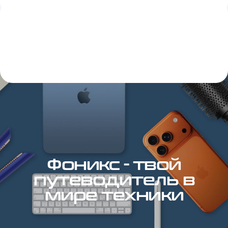
Фоникс - твой
путеводитель в
мире техники