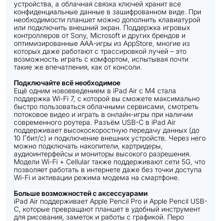
устройства, а облачная связка ключей хранит все
конфиденциальные данные в зашифрованном виде. При
необходимости планшет можно дополнить клавиатурой
или подключить внешний экран. Поддержка игровых
контроллеров от Sony, Microsoft и других брендов и
оптимизированные ААА-игры из AppStore, многие из
которых даже работают с трассировкой лучей – это
возможность играть с комфортом, испытывая почти
такие же впечатления, как от консоли.
Подключайте всё необходимое
Ещё одним нововведением в iPad Air с M4 стала
поддержка Wi-Fi 7, с которой вы сможете максимально
быстро пользоваться облачными сервисами, смотреть
потоковое видео и играть в онлайн-игры при наличии
современного роутера. Разъём USB-C в iPad Air
поддерживает высокоскоростную передачу данных (до
10 Гбит/с) и подключение внешних устройств. Через него
можно подключать накопители, картридеры,
аудиоинтерфейсы и мониторы высокого разрешения.
Модели Wi-Fi + Cellular также поддерживают сети 5G, что
позволяет работать в интернете даже без точки доступа
Wi-Fi и активации режима модема на смартфоне.
Больше возможностей с аксессуарами
iPad Air поддерживает Apple Pencil Pro и Apple Pencil USB-
C, которые превращают планшет в удобный инструмент
для рисования, заметок и работы с графикой. Перо