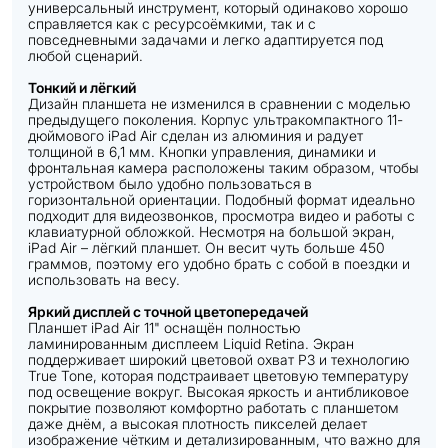
универсальный инструмент, который одинаково хорошо
справляется как с ресурсоёмкими, так и с
повседневными задачами и легко адаптируется под
любой сценарий.
Тонкий и лёгкий
Дизайн планшета не изменился в сравнении с моделью
предыдущего поколения. Корпус ультракомпактного 11-
дюймового iPad Air сделан из алюминия и радует
толщиной в 6,1 мм. Кнопки управления, динамики и
фронтальная камера расположены таким образом, чтобы
устройством было удобно пользоваться в
горизонтальной ориентации. Подобный формат идеально
подходит для видеозвонков, просмотра видео и работы с
клавиатурной обложкой. Несмотря на большой экран,
iPad Air – лёгкий планшет. Он весит чуть больше 450
граммов, поэтому его удобно брать с собой в поездки и
использовать на весу.
Яркий дисплей с точной цветопередачей
Планшет iPad Air 11" оснащён полностью
ламинированным дисплеем Liquid Retina. Экран
поддерживает широкий цветовой охват P3 и технологию
True Tone, которая подстраивает цветовую температуру
под освещение вокруг. Высокая яркость и антибликовое
покрытие позволяют комфортно работать с планшетом
даже днём, а высокая плотность пикселей делает
изображение чётким и детализированным, что важно для