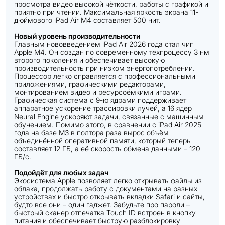
просмотра видео высокой чёткости, работы с графикой и
приятно при чтении. Максимальная яркость экрана 11-
дюймового iPad Air M4 составляет 500 нит.
Новый уровень производительности
Главным нововведением iPad Air 2026 года стал чип
Apple M4. Он создан по современному техпроцессу 3 нм
второго поколения и обеспечивает высокую
производительность при низком энергопотреблении.
Процессор легко справляется с профессиональными
приложениями, графическими редакторами,
монтированием видео и ресурсоёмкими играми.
Графическая система с 9-ю ядрами поддерживает
аппаратное ускорение трассировки лучей, а 16 ядер
Neural Engine ускоряют задачи, связанные с машинным
обучением. Помимо этого, в сравнении с iPad Air 2025
года на базе M3 в полтора раза вырос объём
объединённой оперативной памяти, который теперь
составляет 12 ГБ, а её скорость обмена данными – 120
ГБ/с.
Подойдёт для любых задач
Экосистема Apple позволяет легко открывать файлы из
облака, продолжать работу с документами на разных
устройствах и быстро открывать вкладки Safari и сайты,
будто все они – один гаджет. Забудьте про пароли –
быстрый сканер отпечатка Touch ID встроен в кнопку
питания и обеспечивает быструю разблокировку