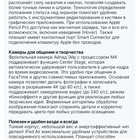
распознаёт силу нажатия и наклон, позволяя создавать
более точные линии и штрихи. Технология определения
положения стилуса над экраном помогает удобнее
работать с инструментами редактирования и кистями в
графических приложениях. При использовании Apple
Pencil Pro доступна как магнитная зарядка, так и все его
возможности, включая наведение (Hover). Также
планшет имеет контактный порт Smart Connector для
подключения клавиатур Apple без проводов.
Камеры для общения и творчества
Фронтальная камера Айпад Эйр с процессором M4
поддерживает функцию Center Stage, которая
автоматически удерживает пользователя в центре кадра
во время видеозвонков. Это удобно при общении в
FaceTime и других совместимых приложениях. Основная
камера позволяет делать фотографии и записывать
видео в разрешении 4K (до 60 к/с), а также
поддерживает замедленное видео (до 240 к/с), режим
«Киноэффект» и другие функции для реализации любых
творческих идей. Фирменные алгоритмы обработки
изображения помогают сохранять детали и корректно
передавать цвета при любых условиях освещения.
Полезен и удобен везде и всегда
Тонкий корпус, небольшой вес и энергоэффективный чип
делают iPad Air максимально удобным устройством для
повседневного использования. Планшет способен