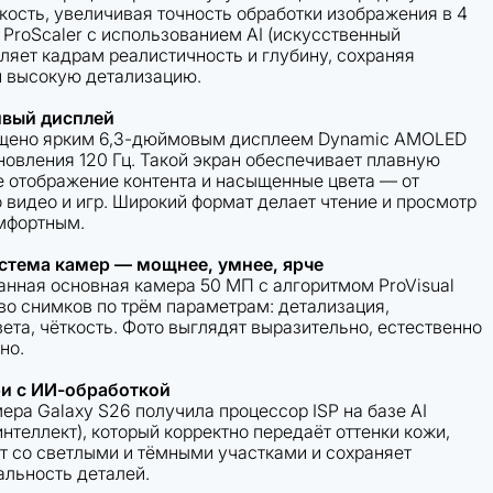
кость, увеличивая точность обработки изображения в 4
 ProScaler с использованием AI (искусственный
вляет кадрам реалистичность и глубину, сохраняя
и высокую детализацию.
ивый дисплей
ащено ярким 6,3-дюймовым дисплеем Dynamic AMOLED
новления 120 Гц. Такой экран обеспечивает плавную
ое отображение контента и насыщенные цвета — от
о видео и игр. Широкий формат делает чтение и просмотр
мфортным.
стема камер — мощнее, умнее, ярче
нная основная камера 50 МП с алгоритмом ProVisual
во снимков по трём параметрам: детализация,
ета, чёткость. Фото выглядят выразительно, естественно
но.
и с ИИ-обработкой
ера Galaxy S26 получила процессор ISP на базе AI
нтеллект), который корректно передаёт оттенки кожи,
т со светлыми и тёмными участками и сохраняет
альность деталей.