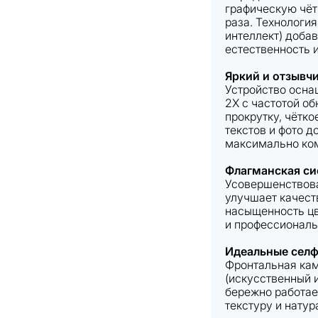
графическую чёт
раза. Технология
интеллект) доба
естественность 
Яркий и отзывч
Устройство осн
2X с частотой об
прокрутку, чётк
текстов и фото д
максимально ко
Флагманская си
Усовершенствова
улучшает качест
насыщенность цв
и профессиональ
Идеальные селф
Фронтальная кам
(искусственный и
бережно работае
текстуру и натур