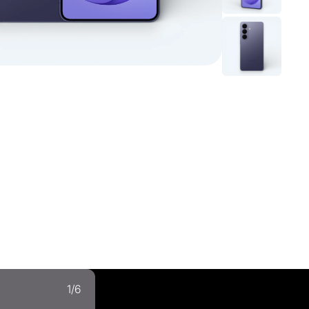
1
/
6