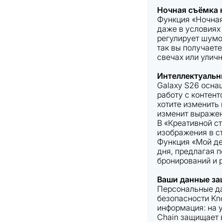
Ночная съёмка 
Функция «Ночная
даже в условиях
регулирует шумо
так вы получает
свечах или уличн
Интеллектуальн
Galaxy S26 осна
работу с контен
хотите изменить
изменит выражен
В «Креативной с
изображения в с
Функция «Мой де
дня, предлагая 
бронирований и 
Ваши данные за
Персональные д
безопасности Kno
информация: на у
Chain защищает 