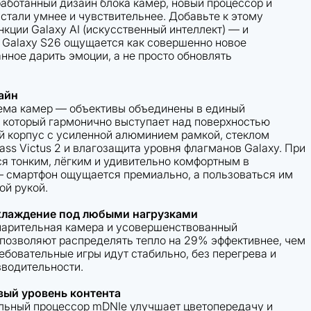
аботанный дизайн блока камер, новый процессор и
 стали умнее и чувствительнее. Добавьте к этому
кции Galaxy AI (искусственный интеллект) — и
: Galaxy S26 ощущается как совершенно новое
нное дарить эмоции, а не просто обновлять
айн
ема камер — объективы объединены в единый
, который гармонично выступает над поверхностью
й корпус с усиленной алюминием рамкой, стеклом
Glass Victus 2 и влагозащита уровня флагманов Galaxy. При
ся тонким, лёгким и удивительно комфортным в
 смартфон ощущается премиально, а пользоваться им
ой рукой.
хлаждение под любыми нагрузками
парительная камера и усовершенствованный
позволяют распределять тепло на 29% эффективнее, чем
ебовательные игры идут стабильно, без перегрева и
зводительности.
вый уровень контента
ьный процессор mDNIe улучшает цветопередачу и