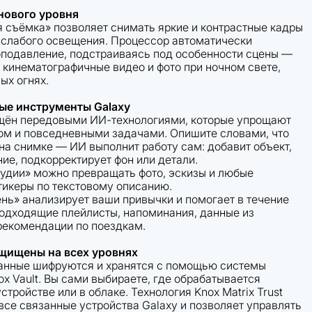
нового уровня
 съёмка» позволяет снимать яркие и контрастные кадры
 слабого освещения. Процессор автоматически
подавление, подстраиваясь под особенности сцены —
е кинематографичные видео и фото при ночном свете,
ых огнях.
ые инструменты Galaxy
щён передовыми ИИ-технологиями, которые упрощают
том и повседневными задачами. Опишите словами, что
 на снимке — ИИ выполнит работу сам: добавит объект,
ие, подкорректирует фон или детали.
тудии» можно превращать фото, эскизы и любые
тикеры по текстовому описанию.
нь» анализирует ваши привычки и помогает в течение
подходящие плейлисты, напоминания, данные из
рекомендации по поездкам.
щищены на всех уровнях
анные шифруются и хранятся с помощью системы
x Vault. Вы сами выбираете, где обрабатывается
стройстве или в облаке. Технология Knox Matrix Trust
все связанные устройства Galaxy и позволяет управлять