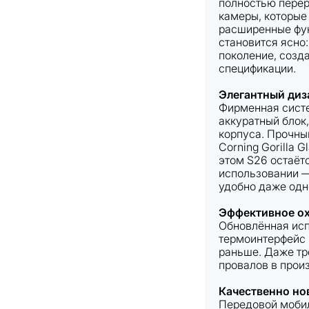
полностью перер
камеры, которые
расширенные фун
становится ясно
поколение, созда
спецификации.
Элегантный диз
Фирменная сист
аккуратный блок
корпуса. Прочны
Corning Gorilla 
этом S26 остаёт
использовании —
удобно даже одн
Эффективное о
Обновлённая ис
термоинтерфейс 
раньше. Даже тр
провалов в прои
Качественно но
Передовой мобил