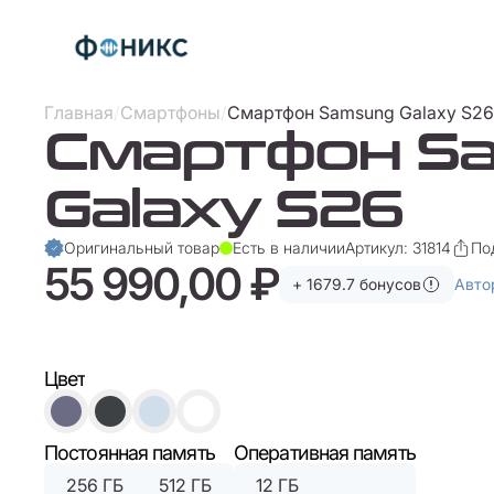
Главная
/
Смартфоны
/
Смартфон Samsung Galaxy S26
Смартфон S
Galaxy S26
Оригинальный товар
Есть в наличии
Артикул: 31814
По
55 990,00 ₽
+ 1679.7 бонусов
Авто
Цвет
Постоянная память
Оперативная память
256 ГБ
512 ГБ
12 ГБ