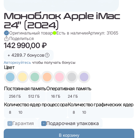
Моноблок Apple iMac
24" (2024)
Оригинальный товар
Есть в наличии
Артикул: 31065
Поделиться
142 990,00 ₽
+ 4289.7 бонусов
Авторизуйтесь
чтобы получать бонусы
Цвет
Постоянная память
Оперативная память
256 ГБ
512 ГБ
16 ГБ
24 ГБ
Количество ядер процессора
Количество графических ядер
8
10
8
10
Гарантия
Подарочная упаковка
В корзину