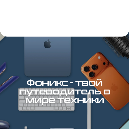
Фоникс - твой
путеводитель в
мире техники