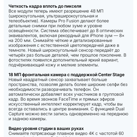
Четкость кадра вплоть до пикселя
Все модули теперь имеют разрешение 48 МП
(широкоугольная, ультраширокоугольная и
телеобъектив). Камеры Pro Fusion делают более
детальные снимки при любом зуме и уровне
освещённости. Система обеспечивает до 8 оптических
эквивалентов, включая рекордный для iPhone зум — 8×
на 200 мм. Снимайте чёткие и детализированные
изображения с естественной цветопередачей даже в
темноте. Новый широкоугольный сенсор передаёт до
четырёх раз больше деталей, чем прошлое поколение. В
фотостилях появился дополнительный яркий вариант,
подчёркивающий кожу и мелкие элементы.
18 МП фронтальная камера с поддержкой Center Stage
Новый квадратный сенсор захватывает больше
пространства, позволяя делать более широкие селфи без
необходимости разворачивать телефон. Он
автоматически добавляет всех участников в групповой
кадр. Во время звонков FaceTime и прямых эфиров
искусственный интеллект корректирует кадр, чтобы вы
всегда оставались в центре внимания. С функцией Dual
Capture можно вести запись одновременно на переднюю
и заднюю камеры.
Видео уровня студии в ваших руках
Снимайте потрясающе плавное видео 4K с частотой 60