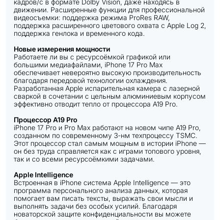
кадров/с в формате Dolby Vision, даже находясь в
движении. Расширенные функции для профессиональной
видеосъемки: поддержка режима ProRes RAW,
поддержка расширенного цветового охвата с Apple Log 2,
поддержка генлока и временного кода.
Новые измерения мощности
Работаете ли вы с ресурсоёмкой графикой или
большими медиафайлами, iPhone 17 Pro Max
обеспечивает невероятно высокую производительность
благодаря передовой технологии охлаждения.
Разработанная Apple испарительная камера с лазерной
сваркой в ​​сочетании с цельным алюминиевым корпусом
эффективно отводит тепло от процессора A19 Pro.
Процессор A19 Pro
iPhone 17 Pro и Pro Max работают на новом чипе A19 Pro,
созданном по современному 3-нм техпроцессу TSMC.
Этот процессор стал самым мощным в истории iPhone —
он без труда справляется как с играми топового уровня,
так и со всеми ресурсоёмкими задачами.
Apple Intelligence
Встроенная в iPhone система Apple Intelligence — это
программа персонального анализа данных, которая
помогает вам писать тексты, выражать свои мысли и
выполнять задачи без особых усилий. Благодаря
новаторской защите конфиденциальности вы можете