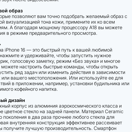
вой образ
торые позволяют вам точно подобрать желаемый образ с
ой визуализацией тона кожи, примените их ко всем
ям. А благодаря мощному процессору A18 вы можете
ия в режиме предварительного просмотра.
»
на iPhone 16 — это быстрый путь к вашей любимой
 нажмите и удерживайте, чтобы запустить нужное
рик, голосовую заметку, режим «Без звука» и многое
е можете настроить быстрые команды, чтобы открыть
устить ряд задач или изменить действия в зависимости
к или вашего местоположения. Или используйте ее для
твий в приложении, например, установки будильника или
имого кофейного напитка.
вый дизайн
ежный корпус из алюминия аэрокосмического класса и
ое цветное стекло на задней панели. Материал Ceramic
о поколения в два раза прочнее любого стекла для
овая внутренняя конструкция эффективнее рассеивает
вы получите лучшую производительность. Смартфон