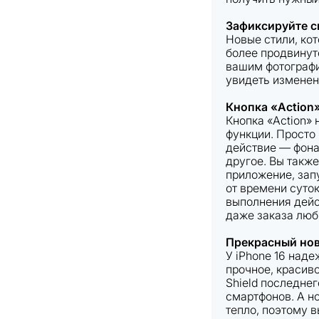
Зафиксируйте с
Новые стили, ко
более продвинут
вашим фотографи
увидеть изменен
Кнопка «Action
Кнопка «Action» 
функции. Просто
действие — фона
другое. Вы такж
приложение, зап
от времени суто
выполнения дейс
даже заказа люб
Прекрасный но
У iPhone 16 над
прочное, красив
Shield последнег
смартфонов. А н
тепло, поэтому 