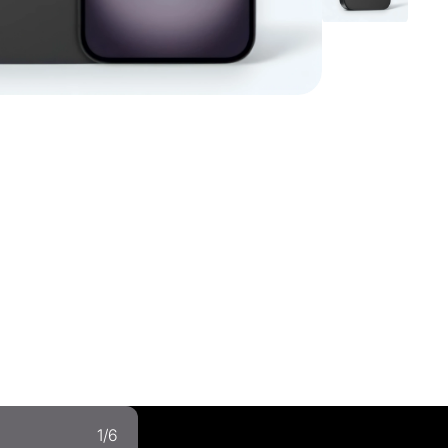
1
/
6