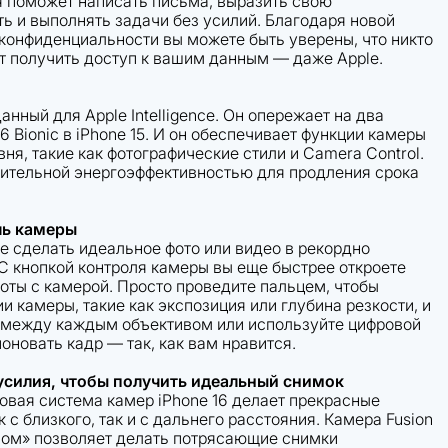
я поможет написать письма, выразить свою
ь и выполнять задачи без усилий. Благодаря новой
конфиденциальности вы можете быть уверены, что никто
т получить доступ к вашим данным — даже Apple.
нный для Apple Intelligence. Он опережает на два
6 Bionic в iPhone 15. И он обеспечивает функции камеры
я, такие как фотографические стили и Camera Control.
чительной энергоэффективностью для продления срока
ль камеры
е сделать идеальное фото или видео в рекордно
 С кнопкой контроля камеры вы еще быстрее откроете
оты с камерой. Просто проведите пальцем, чтобы
и камеры, такие как экспозиция или глубина резкости, и
 между каждым объективом или используйте цифровой
оновать кадр — так, как вам нравится.
усилия, чтобы получить идеальный снимок
овая система камер iPhone 16 делает прекрасные
 с близкого, так и с дальнего расстояния. Камера Fusion
ном» позволяет делать потрясающие снимки