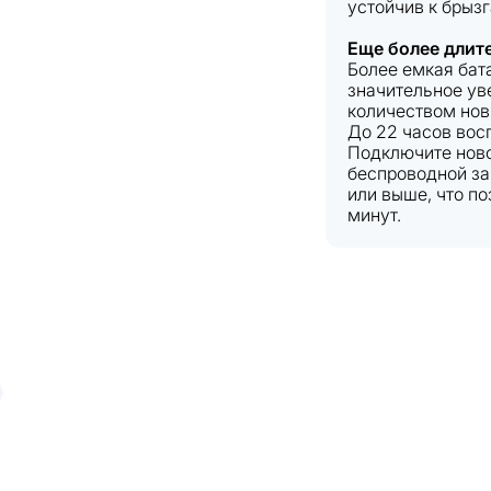
устойчив к брызг
Еще более длит
Более емкая бата
значительное ув
количеством нов
До 22 часов восп
Подключите ново
беспроводной за
или выше, что по
минут.