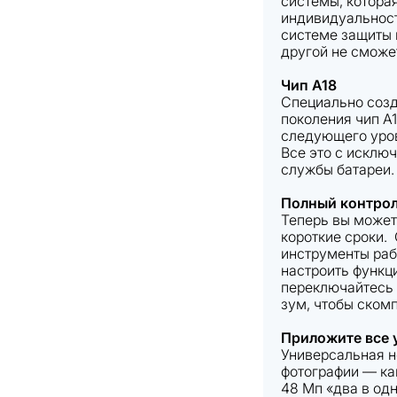
системы, котора
индивидуальност
системе защиты 
другой не сможе
Чип A18
Специально созда
поколения чип A1
следующего уровн
Все это с исклю
службы батареи.
Полный контро
Теперь вы может
короткие сроки.
инструменты раб
настроить функци
переключайтесь
зум, чтобы скомп
Приложите все 
Универсальная н
фотографии — как
48 Мп «два в од