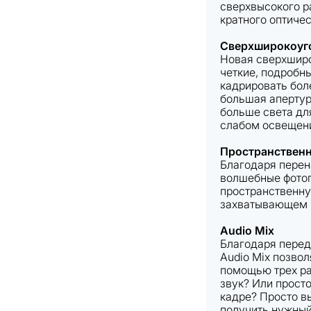
сверхвысокого р
кратного оптичес
Сверхширокоуг
Новая сверхширо
четкие, подробн
кадрировать боле
большая апертур
больше света дл
слабом освещен
Пространственн
Благодаря перен
волшебные фотог
пространственну
захватывающем 3D
Audio Mix
Благодаря перед
Audio Mix позвол
помощью трех ра
звук? Или просто
кадре? Просто в
получить нужный