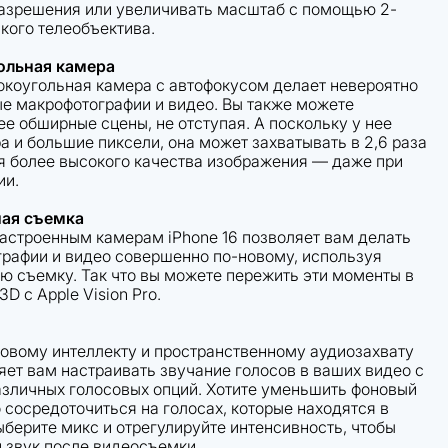
азрешения или увеличивать масштаб с помощью 2-
кого телеобъектива.
ольная камера
коугольная камера с автофокусом делает невероятно
ые макрофотографии и видео. Вы также можете
е обширные сцены, не отступая. А поскольку у нее
а и большие пиксели, она может захватывать в 2,6 раза
я более высокого качества изображения — даже при
ии.
ая съемка
астроенным камерам iPhone 16 позволяет вам делать
рафии и видео совершенно по-новому, используя
ю съемку. Так что вы можете пережить эти моменты в
 с Apple Vision Pro.
овому интеллекту и пространственному аудиозахвату
яет вам настраивать звучание голосов в ваших видео с
зличных голосовых опций. Хотите уменьшить фоновый
 сосредоточиться на голосах, которые находятся в
ыберите микс и отрегулируйте интенсивность, чтобы
 звук после видеосъемки.