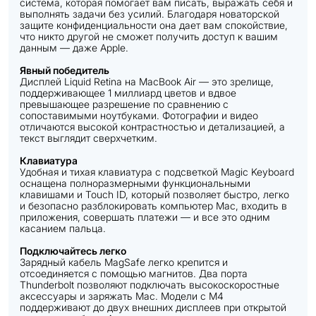
система, которая помогает вам писать, выражать себя и
выполнять задачи без усилий. Благодаря новаторской
защите конфиденциальности она дает вам спокойствие,
что никто другой не сможет получить доступ к вашим
данным — даже Apple.
Явный победитель
Дисплей Liquid Retina на MacBook Air — это зрелище,
поддерживающее 1 миллиард цветов и вдвое
превышающее разрешение по сравнению с
сопоставимыми ноутбуками. Фотографии и видео
отличаются высокой контрастностью и детализацией, а
текст выглядит сверхчетким.
Клавиатура
Удобная и тихая клавиатура с подсветкой Magic Keyboard
оснащена полноразмерными функциональными
клавишами и Touch ID, который позволяет быстро, легко
и безопасно разблокировать компьютер Mac, входить в
приложения, совершать платежи — и все это одним
касанием пальца.
Подключайтесь легко
Зарядный кабель MagSafe легко крепится и
отсоединяется с помощью магнитов. Два порта
Thunderbolt позволяют подключать высокоскоростные
аксессуары и заряжать Mac. Модели с M4
поддерживают до двух внешних дисплеев при открытой