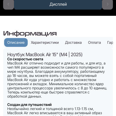
Дисплей
Информация
Описание
Характеристики
Доставка
Оплата
Гара
Ноутбук MacBook Air 15" (M4 | 2025)
Со скоростью света
MacBook Air отлично подходит и для работы, и для игр, а
чип M4 расширяет возможности самого популярного в
мире ноутбука. Благодаря аккумулятору, работающему
до 18 часов, вы можете взять с собой портативный
MacBook Air куда угодно и работать с множеством
приложений и вкладок. Минимальное количество ядер
центрального процессора увеличилось с 8 до 10 единиц.
Теперь компьютер еще быстрее справляется с
обработкой данных.
Создан для путешествий
Необычайно легкий и толщиной всего 1.13-1.15 см,
MacBook Air легко вписывается в ваш активный образ