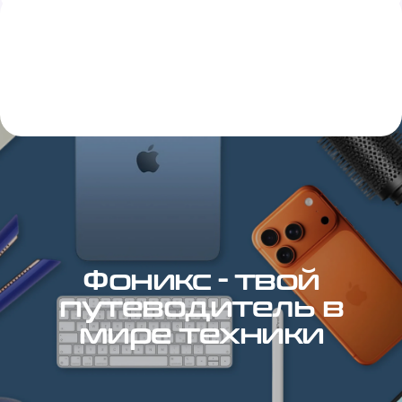
Фоникс - твой
путеводитель в
мире техники