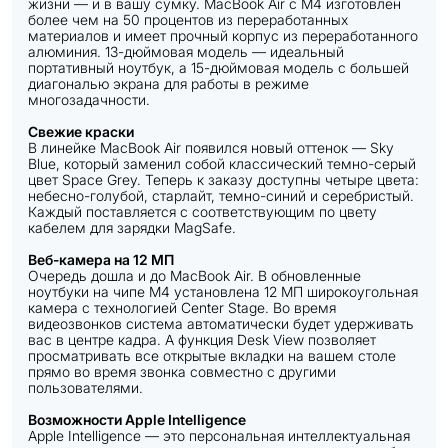
жизни — и в вашу сумку. MacBook Air с M4 изготовлен
более чем на 50 процентов из переработанных
материалов и имеет прочный корпус из переработанного
алюминия. 13-дюймовая модель — идеальный
портативный ноутбук, а 15-дюймовая модель с большей
диагональю экрана для работы в режиме
многозадачности.
Свежие краски
В линейке MacBook Air появился новый оттенок — Sky
Blue, который заменил собой классический темно-серый
цвет Space Grey. Теперь к заказу доступны четыре цвета:
небесно-голубой, старлайт, темно-синий и серебристый.
Каждый поставляется с соответствующим по цвету
кабелем для зарядки MagSafe.
Веб-камера на 12 МП
Очередь дошла и до MacBook Air. В обновленные
ноутбуки на чипе М4 установлена 12 МП широкоугольная
камера с технологией Center Stage. Во время
видеозвонков система автоматически будет удерживать
вас в центре кадра. А функция Desk View позволяет
просматривать все открытые вкладки на вашем столе
прямо во время звонка совместно с другими
пользователями.
Возможности Apple Intelligence
Apple Intelligence — это персональная интеллектуальная