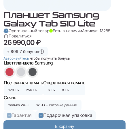
Планшет Samsung
Galaxy Tab S10 Lite
Оригинальный товар
Есть в наличии
Артикул: 13285
Поделиться
26 990,00 ₽
+ 809.7 бонусов
Авторизуйтесь
чтобы получать бонусы
Цвет планшета Samsung
Постоянная память
Оперативная память
128 ГБ
256 ГБ
6 ГБ
8 ГБ
Связь
только Wi-Fi
Wi-Fi + сотовые данные
Гарантия
Подарочная упаковка
В корзину