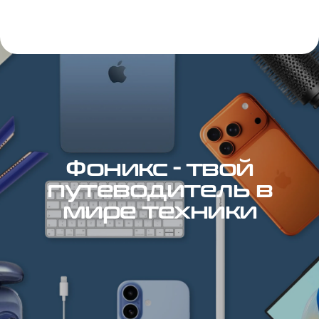
Фоникс - твой
путеводитель в
мире техники