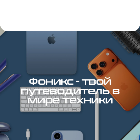
Фоникс - твой
путеводитель в
мире техники