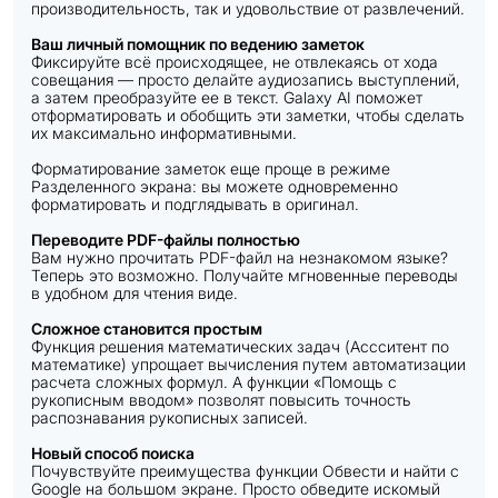
производительность, так и удовольствие от развлечений.
Ваш личный помощник по ведению заметок
Фиксируйте всё происходящее, не отвлекаясь от хода
совещания — просто делайте аудиозапись выступлений,
а затем преобразуйте ее в текст. Galaxy AI поможет
отформатировать и обобщить эти заметки, чтобы сделать
их максимально информативными.
Форматирование заметок еще проще в режиме
Разделенного экрана: вы можете одновременно
форматировать и подглядывать в оригинал.
Переводите PDF-файлы полностью
Вам нужно прочитать PDF-файл на незнакомом языке?
Теперь это возможно. Получайте мгновенные переводы
в удобном для чтения виде.
Сложное становится простым
Функция решения математических задач (Ассситент по
математике) упрощает вычисления путем автоматизации
расчета сложных формул. А функции «Помощь с
рукописным вводом» позволят повысить точность
распознавания рукописных записей.
Новый способ поиска
Почувствуйте преимущества функции Обвести и найти c
Google на большом экране. Просто обведите искомый