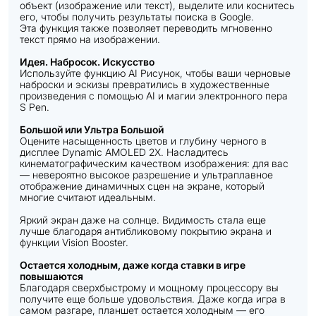
объект (изображение или текст), выделите или коснитесь
его, чтобы получить результаты поиска в Google.
Эта функция также позволяет переводить мгновенно
текст прямо на изображении.
Идея. Набросок. Искусство
Используйте функцию AI Рисунок, чтобы ваши черновые
наброски и эскизы превратились в художественные
произведения с помощью AI и магии электронного пера
S Pen.
Большой или Ультра Большой
Оцените насыщенность цветов и глубину черного в
дисплее Dynamic AMOLED 2X. Насладитесь
кинематографическим качеством изображения: для вас
— невероятно высокое разрешение и ультраплавное
отображение динамичных сцен на экране, который
многие считают идеальным.
Яркий экран даже на солнце. Видимость стала еще
лучше благодаря антибликовому покрытию экрана и
функции Vision Booster.
Остается холодным, даже когда ставки в игре
повышаются
Благодаря сверхбыстрому и мощному процессору вы
получите еще больше удовольствия. Даже когда игра в
самом разгаре, планшет остается холодным — его