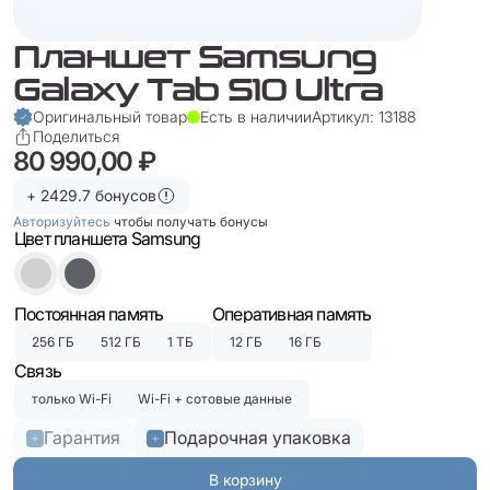
Планшет Samsung
Galaxy Tab S10 Ultra
Оригинальный товар
Есть в наличии
Артикул: 13188
Поделиться
80 990,00 ₽
+ 2429.7 бонусов
Авторизуйтесь
чтобы получать бонусы
Цвет планшета Samsung
Постоянная память
Оперативная память
256 ГБ
512 ГБ
1 ТБ
12 ГБ
16 ГБ
Связь
только Wi-Fi
Wi-Fi + сотовые данные
Гарантия
Подарочная упаковка
В корзину