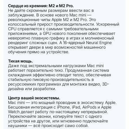
Сердце из кремния: M2 и M2 Pro.
Не дайте скромным размерам ввести вас в
заблуждение. В основе нового Mac mini —
революционные чипы Apple M2 и M2 Pro. Это
колоссальный прирост производительности. Ускоренный
CPU справляется с самыми требовательными
приложениями, а GPU нового поколения обеспечивает
невероятно плавную графику в играх и молниеносный
рендеринг сложных сцен. А 16-ядерный Neural Engine
открывает двери в мир возможностей машинного
обучения прямо на устройстве.
Тихая мощь.
Даже под экстремальными нагрузками Mac mini
работает поразительно тихо. Продуманная система
охлаждения эффективно отводит тепло, обеспечивая
стабильную пиковую производительность в
ресурсоемких программах для монтажа видео, 3D-
дизайна или разработки.
Центр вашей экосистемы.
Mac mini — это мощный проводник в экосистему Apple.
Бесшовная интеграция с iPhone, iPad, AirPods и Apple
Watch делает работу по-настоящему непрерывной.
Переключайте звонки, копируйте текст с одного
устройства на другое, или мгновенно подключайте
наушники — всё происходит само собой.