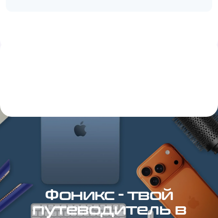
Фоникс - твой
путеводитель в