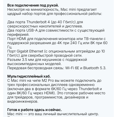
Все подключения под рукой.
Несмотря на миниатюрность, Mac mini предлагает
щедрый набор портов для профессиональной работы:
Два порта Thunderbolt 4 (до 40 Гбит/с) для
сверхскоростных накопителей и дисплеев.
Два порта USB-A для совместимости с существующей
периферией.
Порт HDMI для подключения монитора или ТВ-панели с
поддержкой разрешения до 4K при 240 Гц или 8K при 60
Гц.
Порт Gigabit Ethernet (с опциональным апгрейдом до 10
Гбит/с) для сверхбыстрой проводной сети.
Разъем 3.5 мм для наушников с поддержкой
высокоимпедансных моделей.
Передовая беспроводная связь: Wi-Fi 6E и Bluetooth 5.3.
Мультидисплейный хаб.
С Mac mini на чипе M2 Pro вы можете подключить до
трех профессиональных дисплеев одновременно
(включая два в формате 6K/60 Гц через Thunderbolt и
один 8K/60 Гц через HDMI). Это готовое рабочее место
для трейдеров, программистов, дизайнеров и
видеоинженеров.
Готов к работе здесь и сейчас.
Mac mini — это ваш личный вычислительный центр.