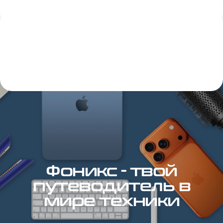
Фоникс - твой
путеводитель в
мире техники