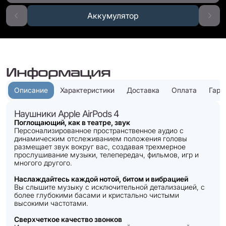
Аккумулятор
Информация
Описание
Характеристики
Доставка
Оплата
Гара
Наушники Apple AirPods 4
Поглощающий, как в театре, звук
Персонализированное пространственное аудио с
динамическим отслеживанием положения головы
размещает звук вокруг вас, создавая трехмерное
прослушивание музыки, телепередач, фильмов, игр и
многого другого.
Наслаждайтесь каждой нотой, битом и вибрацией
Вы слышите музыку с исключительной детализацией, с
более глубокими басами и кристально чистыми
высокими частотами.
Сверхчеткое качество звонков