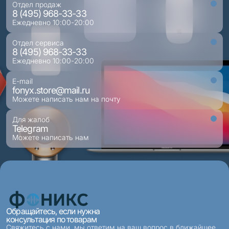
Отдел продаж
8 (495) 968-33-33
Ежедневно 10:00-20:00
Отдел сервиса
8 (495) 968-33-33
Ежедневно 10:00-20:00
E-mail
fonyx.store@mail.ru
Можете написать нам на почту
Для жалоб
Telegram
Можете написать нам
Обращайтесь, если нужна
консультация по товарам
Свяжитесь с нами, мы ответим на ваш вопрос в ближайшее