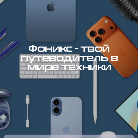
Фоникс - твой
путеводитель в
мире техники